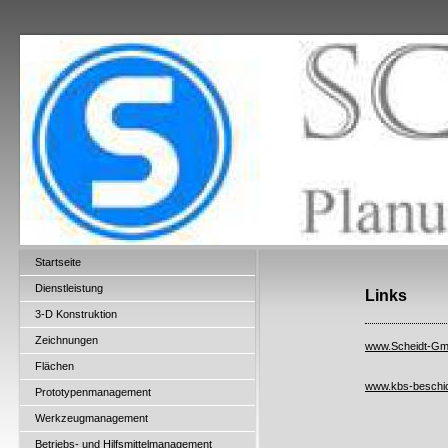
Startseite
Dienstleistung
Links
3-D Konstruktion
Zeichnungen
www.Scheidt-G
Flächen
www.kbs-beschi
Prototypenmanagement
Werkzeugmanagement
Betriebs- und Hilfsmittelmanagement